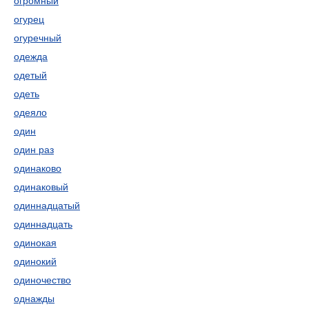
огромный
огурец
огуречный
одежда
одетый
одеть
одеяло
один
один раз
одинаково
одинаковый
одиннадцатый
одиннадцать
одинокая
одинокий
одиночество
однажды